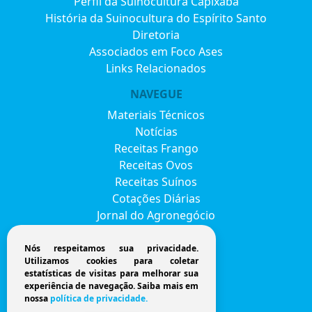
Perfil da Suinocultura Capixaba
História da Suinocultura do Espírito Santo
Diretoria
Associados em Foco Ases
Links Relacionados
NAVEGUE
Materiais Técnicos
Notícias
Receitas Frango
Receitas Ovos
Receitas Suínos
Cotações Diárias
Jornal do Agronegócio
Eventos
Envie seu currículo
Nós respeitamos sua privacidade.
Utilizamos cookies para coletar
FAVESU 2026
estatísticas de visitas para melhorar sua
Fale Conosco
experiência de navegação. Saiba mais em
nossa
política de privacidade.