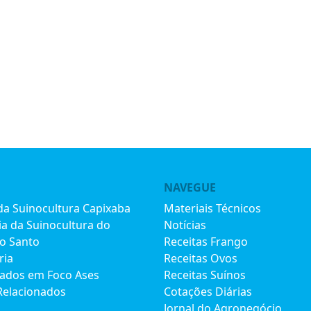
NAVEGUE
 da Suinocultura Capixaba
Materiais Técnicos
ia da Suinocultura do
Notícias
to Santo
Receitas Frango
ria
Receitas Ovos
iados em Foco Ases
Receitas Suínos
Relacionados
Cotações Diárias
Jornal do Agronegócio