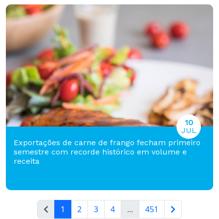
10
JUL
Exportações de carne de frango fecham primeiro
semestre com recorde histórico em volume e
receita
1
2
3
4
...
451