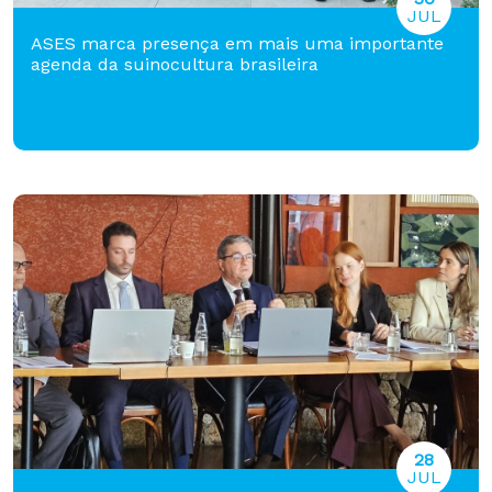
JUL
ASES marca presença em mais uma importante
agenda da suinocultura brasileira
28
JUL