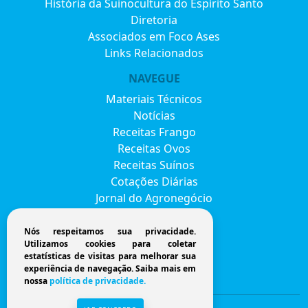
História da Suinocultura do Espírito Santo
Diretoria
Associados em Foco Ases
Links Relacionados
NAVEGUE
Materiais Técnicos
Notícias
Receitas Frango
Receitas Ovos
Receitas Suínos
Cotações Diárias
Jornal do Agronegócio
Eventos
Envie seu currículo
Nós respeitamos sua privacidade.
Utilizamos cookies para coletar
FAVESU 2026
estatísticas de visitas para melhorar sua
Fale Conosco
experiência de navegação. Saiba mais em
nossa
política de privacidade.