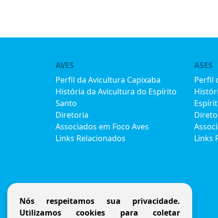
AVES
ASES
Perfil da Avicultura Capixaba
Perfil
História da Avicultura do Espírito
Histór
Santo
Espíri
Diretoria
Direto
Associados em Foco Aves
Assoc
Links Relacionados
Links 
Nós respeitamos sua privacidade.
Utilizamos cookies para coletar