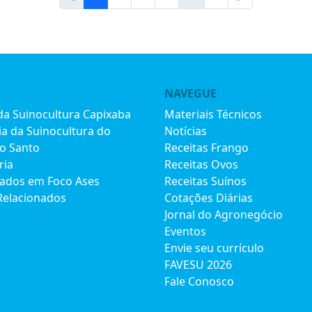
NAVEGUE
 da Suinocultura Capixaba
Materiais Técnicos
ia da Suinocultura do
Notícias
to Santo
Receitas Frango
ria
Receitas Ovos
iados em Foco Ases
Receitas Suínos
Relacionados
Cotações Diárias
Jornal do Agronegócio
Eventos
Envie seu currículo
FAVESU 2026
Fale Conosco