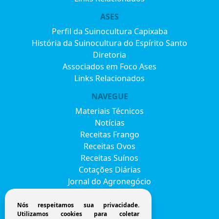
ASES
Perfil da Suinocultura Capixaba
História da Suinocultura do Espírito Santo
Diretoria
Associados em Foco Ases
Links Relacionados
NAVEGUE
Materiais Técnicos
Notícias
Receitas Frango
Receitas Ovos
Receitas Suínos
Cotações Diárias
Jornal do Agronegócio
Eventos
Envie seu currículo
Nós respeitamos sua privacidade.
Utilizamos cookies para coletar
FAVESU 2026