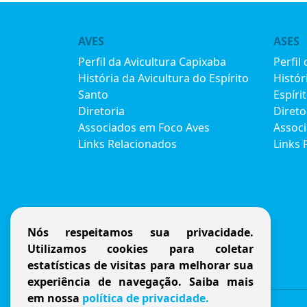
AVES
ASES
Perfil da Avicultura Capixaba
Perfil
História da Avicultura do Espírito
Histór
Santo
Espíri
Diretoria
Direto
Associados em Foco Aves
Assoc
Links Relacionados
Links 
Nós respeitamos sua privacidade.
Utilizamos cookies para coletar
estatísticas de visitas para melhorar sua
experiência de navegação. Saiba mais
em nossa
política de privacidade.