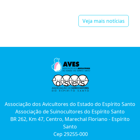
Veja mais notícias
Associação dos Avicultores do Estado do Espírito Santo
Associação de Suinocultores do Espírito Santo
BR 262, Km 47, Centro, Marechal Floriano - Espírito
Santo
Cep 29255-000