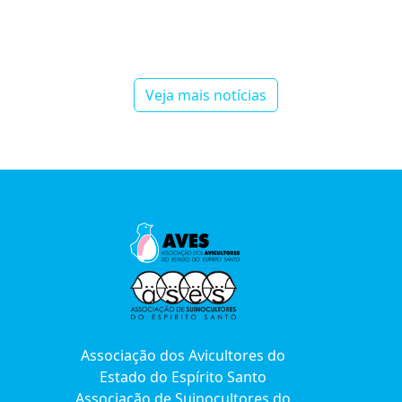
Veja mais notícias
Associação dos Avicultores do
Estado do Espírito Santo
Associação de Suinocultores do