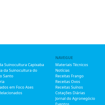
NAVEGUE
 da Suinocultura Capixaba
Materiais Técnicos
ia da Suinocultura do
Notícias
to Santo
Receitas Frango
ria
Receitas Ovos
iados em Foco Ases
Receitas Suínos
Relacionados
Cotações Diárias
Jornal do Agronegócio
Eventos