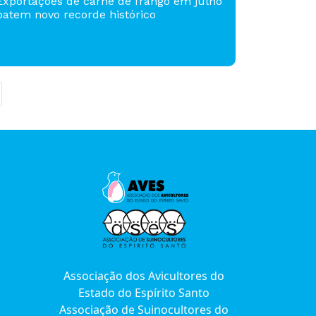
Exportações de carne de frango em julho
batem novo recorde histórico
Associação dos Avicultores do
Estado do Espírito Santo
Associação de Suinocultores do