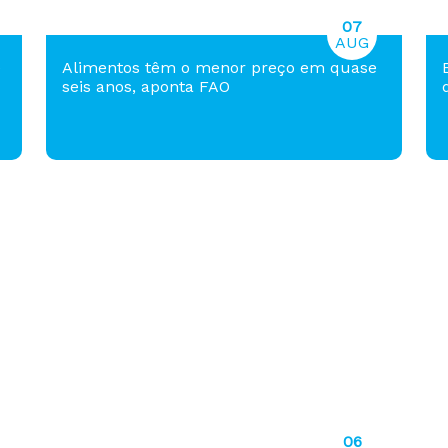
07
AUG
e
Alimentos têm o menor preço em quase
seis anos, aponta FAO
06