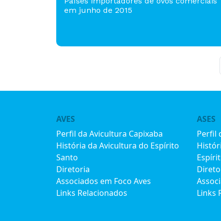
Países importadores de ovos comerciais
em junho de 2015
AVES
ASES
Perfil da Avicultura Capixaba
Perfil
História da Avicultura do Espírito
Histór
Santo
Espíri
Diretoria
Direto
Associados em Foco Aves
Assoc
Links Relacionados
Links 