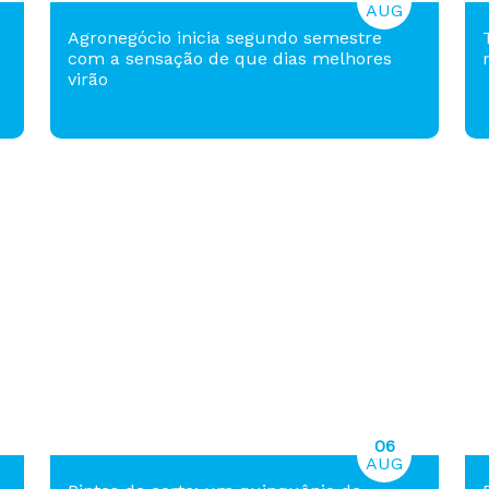
AUG
Agronegócio inicia segundo semestre
com a sensação de que dias melhores
virão
06
AUG