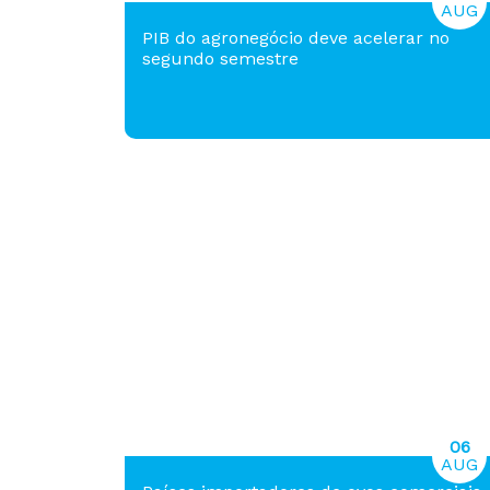
AUG
PIB do agronegócio deve acelerar no
segundo semestre
06
AUG