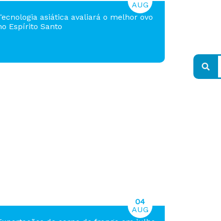
AUG
Tecnologia asiática avaliará o melhor ovo
no Espírito Santo
04
AUG