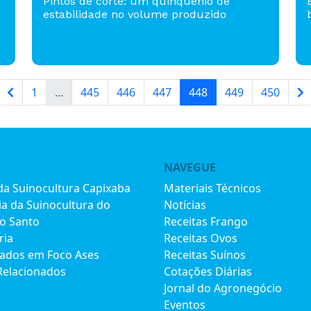
Pintos de corte: um quinquênio de
estabilidade no volume produzido
1
...
445
446
447
448
449
450
NAVEGUE
 da Suinocultura Capixaba
Materiais Técnicos
ia da Suinocultura do
Notícias
to Santo
Receitas Frango
ria
Receitas Ovos
iados em Foco Ases
Receitas Suínos
Relacionados
Cotações Diárias
Jornal do Agronegócio
Eventos