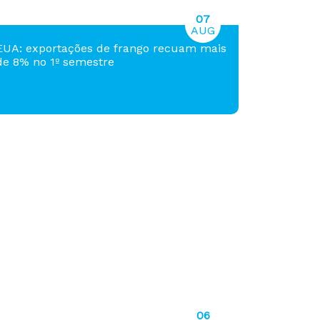
07
AUG
EUA: exportações de frango recuam mais
de 8% no 1º semestre
06